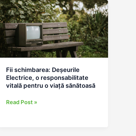
mai
bune
pentru
mediu,
mai
bune
pentru
Fii schimbarea: Deșeurile
buzunar
Electrice, o responsabilitate
vitală pentru o viață sănătoasă
Fii
Read Post »
schimbarea:
Deșeurile
Electrice,