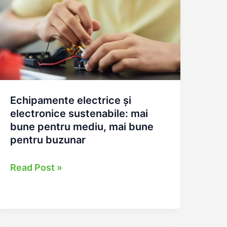
Echipamente electrice și
electronice sustenabile: mai
bune pentru mediu, mai bune
pentru buzunar
Echipamente
Read Post »
electrice
și
electronice
sustenabile: