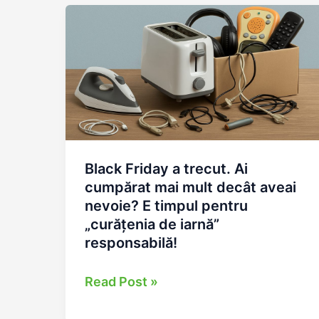
electrice:
cum
autoritățile
locale
ne
ajută
să
avem
orașe
Black Friday a trecut. Ai
cumpărat mai mult decât aveai
mai
nevoie? E timpul pentru
curate
„curățenia de iarnă”
și
responsabilă!
mai
sănătoase
Black
Read Post »
Friday