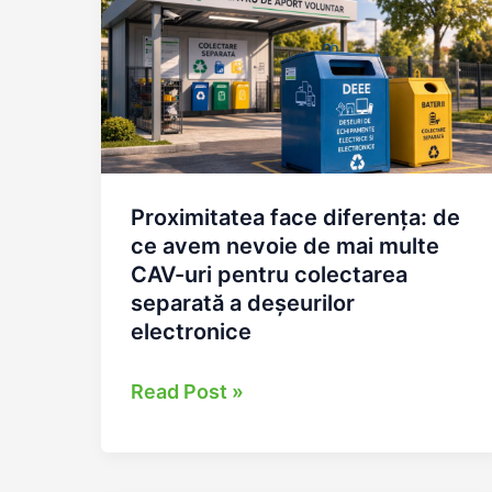
Proximitatea face diferența: de
ce avem nevoie de mai multe
CAV-uri pentru colectarea
separată a deșeurilor
electronice
Proximitatea
Read Post »
face
diferența:
de