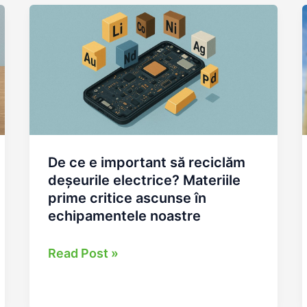
obligație,
nu
o
alegere
De ce e important să reciclăm
deșeurile electrice? Materiile
prime critice ascunse în
echipamentele noastre
De
Read Post »
ce
e