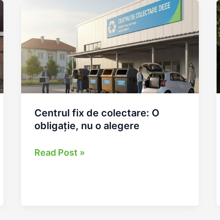
–
infrastructura
care
educă
și
responsabilizează
comunitățile
Centrul fix de colectare: O
obligație, nu o alegere
Centrul
Read Post »
fix
de
colectare:
O