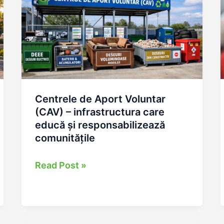
Centrele de Aport Voluntar
(CAV) – infrastructura care
educă și responsabilizează
comunitățile
Centrele
Read Post »
de
Aport
Voluntar
(CAV)