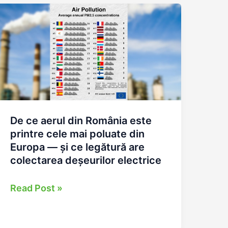
o
responsabilitate
vitală
pentru
o
viață
sănătoasă
De ce aerul din România este
printre cele mai poluate din
Europa — și ce legătură are
colectarea deșeurilor electrice
De
Read Post »
ce
aerul