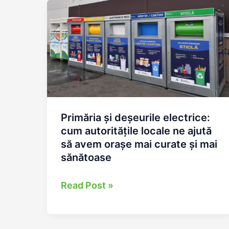
ce
avem
nevoie
de
mai
multe
CAV-
uri
Primăria și deșeurile electrice:
cum autoritățile locale ne ajută
pentru
să avem orașe mai curate și mai
colectarea
sănătoase
separată
a
Primăria
Read Post »
deșeurilor
și
electronice
deșeurile