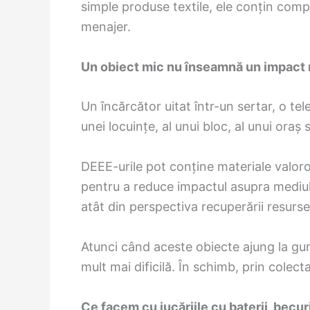
simple produse textile, ele conțin comp
menajer.
Un obiect mic nu înseamnă un impact
Un încărcător uitat într-un sertar, o te
unei locuințe, al unui bloc, al unui oraș
DEEE-urile pot conține materiale valoro
pentru a reduce impactul asupra mediulu
atât din perspectiva recuperării resurse
Atunci când aceste obiecte ajung la guno
mult mai dificilă. În schimb, prin colecta
Ce facem cu jucăriile cu baterii, becu