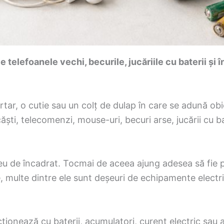
e telefoanele vechi, becurile, jucăriile cu baterii și
rtar, o cutie sau un colț de dulap în care se adună ob
ăști, telecomenzi, mouse-uri, becuri arse, jucării cu bat
u de încadrat. Tocmai de aceea ajung adesea să fie pă
te, multe dintre ele sunt deșeuri de echipamente elect
ționează cu baterii, acumulatori, curent electric sau