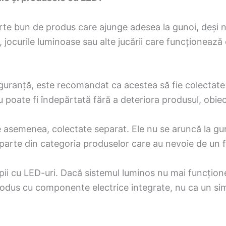
rte bun de produs care ajunge adesea la gunoi, deși nu
, jocurile luminoase sau alte jucării care funcționeaz
siguranță, este recomandat ca acestea să fie colectate
nu poate fi îndepărtată fără a deteriora produsul, obiec
asemenea, colectate separat. Ele nu se aruncă la guno
 parte din categoria produselor care au nevoie de un f
copii cu LED-uri. Dacă sistemul luminos nu mai funcțio
produs cu componente electrice integrate, nu ca un si