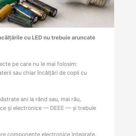
 încălțările cu LED nu trebuie aruncate
iecte pe care nu le mai folosim:
erii sau chiar încălțări de copii cu
strate ani la rând sau, mai rău,
rice și electronice — DEEE — și trebuie
 are componente electronice integrate,