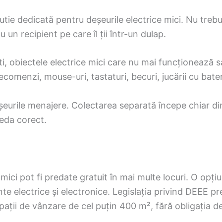
tie dedicată pentru deșeurile electrice mici. Nu trebu
 un recipient pe care îl ții într-un dulap.
, obiectele electrice mici care nu mai funcționează sa
ecomenzi, mouse-uri, tastaturi, becuri, jucării cu bater
eurile menajere. Colectarea separată începe chiar din 
reda corect.
mici pot fi predate gratuit în mai multe locuri. O opți
electrice și electronice. Legislația privind DEEE pr
spații de vânzare de cel puțin 400 m², fără obligația